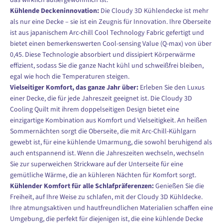
das wirklich außergewöhnlich ist.
Kühlende Deckeninnovation:
Die Cloudy 3D Kühlendecke ist mehr
als nur eine Decke – sie ist ein Zeugnis für Innovation. Ihre Oberseite
ist aus japanischem Arc-chill Cool Technology Fabric gefertigt und
bietet einen bemerkenswerten Cool-sensing Value (Q-max) von über
0,45. Diese Technologie absorbiert und dissipiert Körperwärme
effizient, sodass Sie die ganze Nacht kühl und schweißfrei bleiben,
egal wie hoch die Temperaturen steigen.
Vielseitiger Komfort, das ganze Jahr über:
Erleben Sie den Luxus
einer Decke, die für jede Jahreszeit geeignet ist. Die Cloudy 3D
Cooling Quilt mit ihrem doppelseitigen Design bietet eine
einzigartige Kombination aus Komfort und Vielseitigkeit. An heißen
Sommernächten sorgt die Oberseite, die mit Arc-Chill-Kühlgarn
gewebt ist, für eine kühlende Umarmung, die sowohl beruhigend als
auch entspannend ist. Wenn die Jahreszeiten wechseln, wechseln
Sie zur superweichen Strickware auf der Unterseite für eine
gemütliche Wärme, die an kühleren Nächten für Komfort sorgt.
Kühlender Komfort für alle Schlafpräferenzen:
Genießen Sie die
Freiheit, auf Ihre Weise zu schlafen, mit der Cloudy 3D Kühldecke.
Ihre atmungsaktiven und hautfreundlichen Materialien schaffen eine
Umgebung, die perfekt für diejenigen ist, die eine kühlende Decke