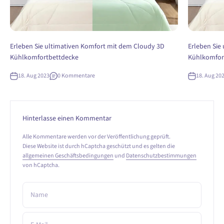
Erleben Sie ultimativen Komfort mit dem Cloudy 3D
Erleben Sie
Kühlkomfortbettdecke
Kühlkomfor
18. Aug 2023
0 Kommentare
18. Aug 20
Hinterlasse einen Kommentar
Alle Kommentare werden vor der Veröffentlichung geprüft.
Diese Website ist durch hCaptcha geschützt und es gelten die
allgemeinen Geschäftsbedingungen
und
Datenschutzbestimmungen
von hCaptcha.
Name