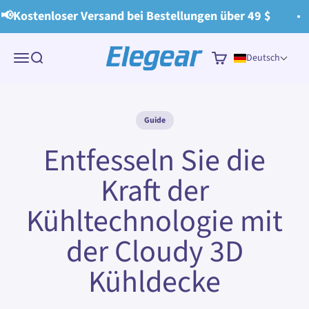
Zum Inhalt springen
📢Kostenloser Versand bei Bestellungen über 49 $
Elegear
Menü
Suche
Warenkorb
Deutsch
Guide
Entfesseln Sie die
Kraft der
Kühltechnologie mit
der Cloudy 3D
Kühldecke