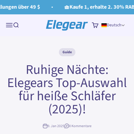
Zum Inhalt springen
ungen über 49 $
🧺Kaufe 1, erhalte 2. 30% RABA
Elegear
Menü
Suche
Warenkorb
Deutsch
Guide
Ruhige Nächte:
Elegears Top-Auswahl
für heiße Schläfer
(2025)!
9. Jan 2025
0 Kommentare