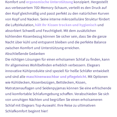
Komfort und
ergonomische Unterstützung
konzipiert. Hergestellt
aus verbessertem 70D-Memory-Schaum, verteilt es den Druck auf
den Kopf gleichmäßig und passt perfekt zu den natürlichen Kurven
von Kopf und Nacken. Seine interne mikrozelluläre Struktur fördert
die Luftzirkulation,
hält Ihr Kissen trocken und hygienisch
und
absorbiert Schweiß und Feuchtigkeit. Mit dem zusätzlichen
kühlenden Kissenbezug können Sie sicher sein, dass Sie die ganze
Nacht über kühl und entspannt bleiben und die perfekte Balance
zwischen Komfort und Unterstützung erreichen.
Abschließende Gedanken
Die richtigen Lösungen für einen erholsamen Schlaf zu finden, kann
Ihr allgemeines Wohlbefinden erheblich verbessern. Elegears
innovative Kühlprodukte sind speziell für heiße Schläfer entwickelt
und sind alle
maschinenwaschbar und pflegeleicht
. Mit Optionen
wie Kühldecken, Kissenbezügen, Bettdecken, Kissen,
Matratzenauflagen und Seidenpyjamas können Sie eine erfrischende
und komfortable Schlafumgebung schaffen. Verabschieden Sie sich
von unruhigen Nächten und begrüßen Sie einen erholsameren
Schlaf mit Elegears Top-Auswahl. Ihre Reise zu ultimativen
Schlafkomfort beginnt hier!