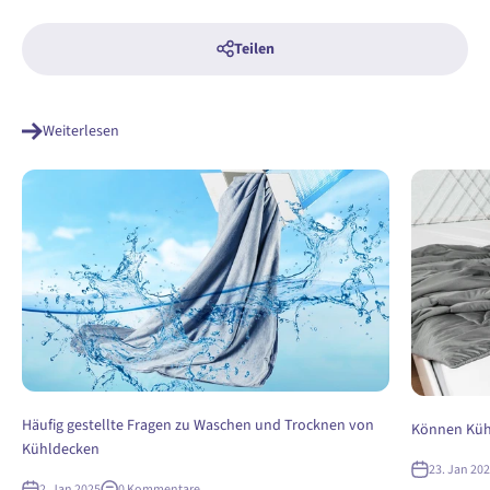
Teilen
Weiterlesen
Häufig gestellte Fragen zu Waschen und Trocknen von
Können Küh
Kühldecken
23. Jan 20
2. Jan 2025
0 Kommentare