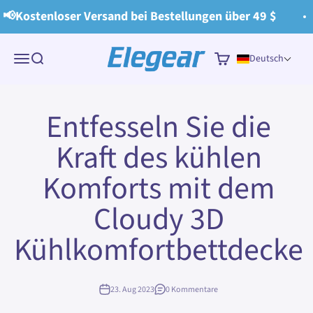
Zum Inhalt springen
📢Kostenloser Versand bei Bestellungen über 49 $
Elegear
Menü
Suche
Warenkorb
Deutsch
Entfesseln Sie die
Kraft des kühlen
Komforts mit dem
Cloudy 3D
Kühlkomfortbettdecke
23. Aug 2023
0 Kommentare