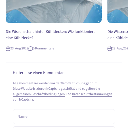
Die Wissenschaft hinter Kühldecken: Wie funktioniert
Die Wissensc
eine Kühldecke?
eine Kühlde
23. Aug 2023
0 Kommentare
23. Aug 20
Hinterlasse einen Kommentar
Alle Kommentare werden vor der Veröffentlichung geprüft.
Diese Website ist durch hCaptcha geschützt und es gelten die
allgemeinen Geschäftsbedingungen
und
Datenschutzbestimmungen
von hCaptcha.
Name