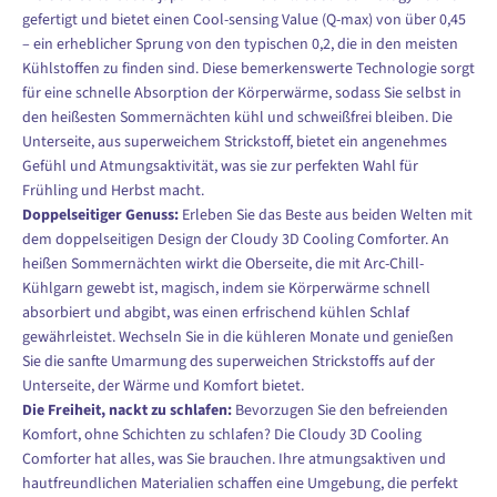
gefertigt und bietet einen Cool-sensing Value (Q-max) von über 0,45
– ein erheblicher Sprung von den typischen 0,2, die in den meisten
Kühlstoffen zu finden sind. Diese bemerkenswerte Technologie sorgt
für eine schnelle Absorption der Körperwärme, sodass Sie selbst in
den heißesten Sommernächten kühl und schweißfrei bleiben. Die
Unterseite, aus superweichem Strickstoff, bietet ein angenehmes
Gefühl und Atmungsaktivität, was sie zur perfekten Wahl für
Frühling und Herbst macht.
Doppelseitiger Genuss:
Erleben Sie das Beste aus beiden Welten mit
dem doppelseitigen Design der Cloudy 3D Cooling Comforter. An
heißen Sommernächten wirkt die Oberseite, die mit Arc-Chill-
Kühlgarn gewebt ist, magisch, indem sie Körperwärme schnell
absorbiert und abgibt, was einen erfrischend kühlen Schlaf
gewährleistet. Wechseln Sie in die kühleren Monate und genießen
Sie die sanfte Umarmung des superweichen Strickstoffs auf der
Unterseite, der Wärme und Komfort bietet.
Die Freiheit, nackt zu schlafen:
Bevorzugen Sie den befreienden
Komfort, ohne Schichten zu schlafen? Die Cloudy 3D Cooling
Comforter hat alles, was Sie brauchen. Ihre atmungsaktiven und
hautfreundlichen Materialien schaffen eine Umgebung, die perfekt