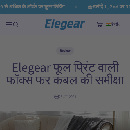
इसे छोड़कर सामग्री पर बढ़ने के लिए
से अधिक के ऑर्डर पर मुफ्त शिपिंग
🧺खरीदें 1, 2nd पर 30
Elegear
मेनू
खोज
कार्ट
हिन्दी
Review
Elegear फूल प्रिंट वाली
फॉक्स फर कंबल की समीक्षा
28 अग॰ 2024