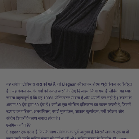
यह समीक्षा टोबियास द्वारा की गई है, जो Elegear फॉक्स फर शेरपा थ्रो कंबल पर केंद्रित
है। यह कंबल फर की गर्मी की नकल करने के लिए डिज़ाइन किया गया है, लेकिन यह ध्यान
रखना महत्वपूर्ण है कि यह 100% पॉलिएस्टर से बना है और असली फर नहीं है। कंबल के
आयाम 50 इंच द्वारा 60 इंच हैं। समीक्षा एक संरचित दृष्टिकोण का पालन करती है, जिसमें
उत्पाद का परिचय, अनबॉक्सिंग, स्पर्श मूल्यांकन, आकार मूल्यांकन, गर्मी परीक्षण और
अंतिम विचारों के साथ समाप्त होता है।
एलेगियर कौन है?
Elegear एक ब्रांड है जिसके साथ समीक्षक का पूर्व अनुभव है, जिसने लगभग एक या दो