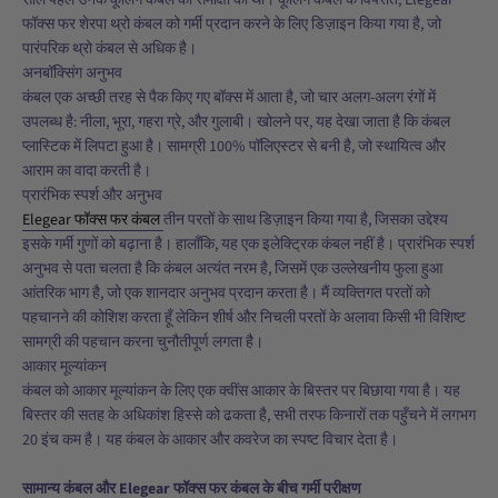
साल पहले उनके कूलिंग कंबल की समीक्षा की थी। कूलिंग कंबल के विपरीत, Elegear
फॉक्स फर शेरपा थ्रो कंबल को गर्मी प्रदान करने के लिए डिज़ाइन किया गया है, जो
पारंपरिक थ्रो कंबल से अधिक है।
अनबॉक्सिंग अनुभव
कंबल एक अच्छी तरह से पैक किए गए बॉक्स में आता है, जो चार अलग-अलग रंगों में
उपलब्ध है: नीला, भूरा, गहरा ग्रे, और गुलाबी। खोलने पर, यह देखा जाता है कि कंबल
प्लास्टिक में लिपटा हुआ है। सामग्री 100% पॉलिएस्टर से बनी है, जो स्थायित्व और
आराम का वादा करती है।
प्रारंभिक स्पर्श और अनुभव
Elegear फॉक्स फर कंबल
तीन परतों के साथ डिज़ाइन किया गया है, जिसका उद्देश्य
इसके गर्मी गुणों को बढ़ाना है। हालाँकि, यह एक इलेक्ट्रिक कंबल नहीं है। प्रारंभिक स्पर्श
अनुभव से पता चलता है कि कंबल अत्यंत नरम है, जिसमें एक उल्लेखनीय फुला हुआ
आंतरिक भाग है, जो एक शानदार अनुभव प्रदान करता है। मैं व्यक्तिगत परतों को
पहचानने की कोशिश करता हूँ लेकिन शीर्ष और निचली परतों के अलावा किसी भी विशिष्ट
सामग्री की पहचान करना चुनौतीपूर्ण लगता है।
आकार मूल्यांकन
कंबल को आकार मूल्यांकन के लिए एक क्वींस आकार के बिस्तर पर बिछाया गया है। यह
बिस्तर की सतह के अधिकांश हिस्से को ढकता है, सभी तरफ किनारों तक पहुँचने में लगभग
20 इंच कम है। यह कंबल के आकार और कवरेज का स्पष्ट विचार देता है।
सामान्य कंबल और Elegear फॉक्स फर कंबल के बीच गर्मी परीक्षण