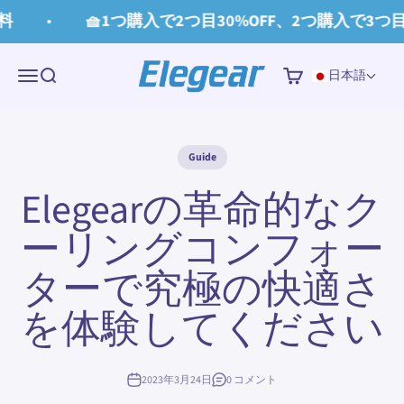
コンテンツへスキップ
料
🧺1つ購入で2つ目30%OFF、2つ購入で3つ目6
Elegear
メニュー
検索
カート
日本語
Guide
Elegearの革命的なク
ーリングコンフォー
ターで究極の快適さ
を体験してください
2023年3月24日
0 コメント