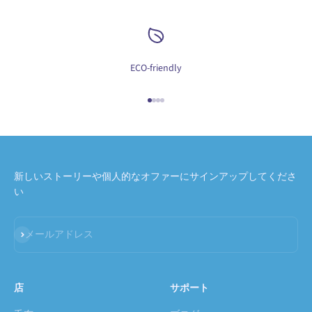
ECO-friendly
I18n Error: Missing interpolation va
I18n Error: Missing interpolation v
I18n Error: Missing interpolation 
I18n Error: Missing interpolation
新しいストーリーや個人的なオファーにサインアップしてくださ
い
登録
メールアドレス
店
サポート