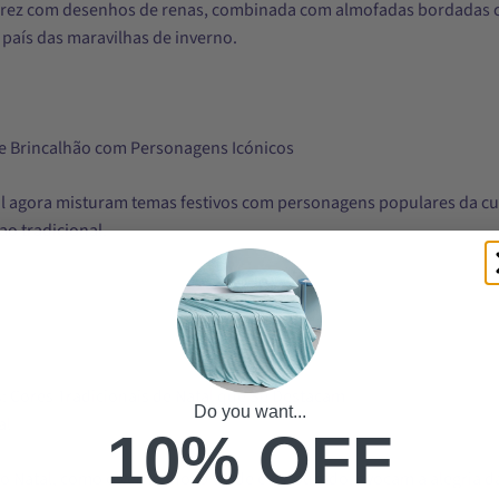
rez com desenhos de renas, combinada com almofadas bordadas c
 país das maravilhas de inverno.
 Brincalhão com Personagens Icónicos
l agora misturam temas festivos com personagens populares da cu
o tradicional.
 Cores Tradicionais de Natal que Se Destacam
Do you want...
al
10% OFF
do Natal, como o vermelho, o verde e o dourado, evocam a alegria 