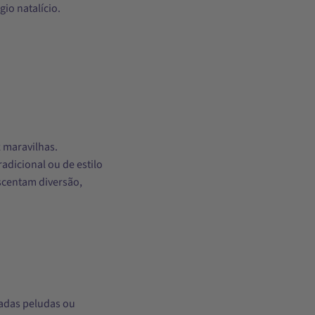
io natalício.
 maravilhas.
dicional ou de estilo
scentam diversão,
adas peludas ou