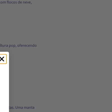
om flocos de neve,
ltura pop, oferecendo
das festas. Uma manta