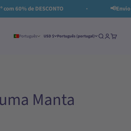
m 60% de DESCONTO
📢Envio grátis
Procurar
Conecte-se
Carrinho
Português
USD $
Português (portugal)
m uma Manta