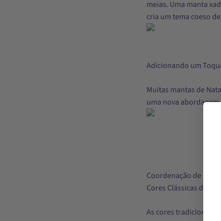
meias. Uma manta xad
cria um tema coeso de
Adicionando um Toque
Muitas mantas de Nata
uma nova abordagem a
Coordenação de Cores:
Cores Clássicas de Nat
As cores tradicionais 