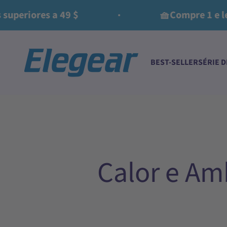
Ir para o conteúdo
ores a 49 $
🧺Compre 1 e leve o 
Elegear
BEST-SELLER
SÉRIE 
Calor e Am