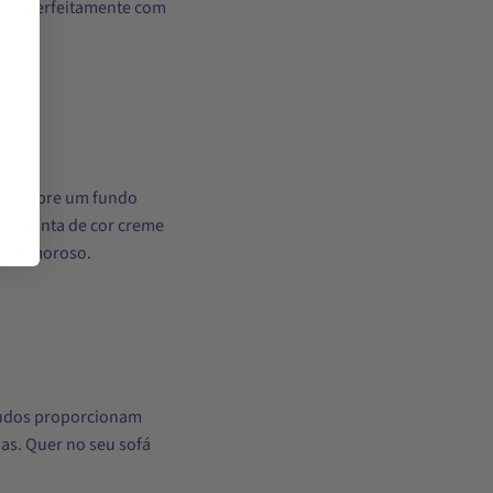
o-se perfeitamente com
cos sobre um fundo
ma manta de cor creme
s glamoroso.
lpudos proporcionam
as. Quer no seu sofá