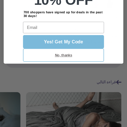
10% OFF
700 shoppers have signed up for deals in the past
30 days!
اجعل يوم عيد الحب هذا مميزًا
لا تنتظر حتى اللحظة الأخيرة للعثور على هدية عيد الحب المثالية. أظهر
Email
لشريكك كم يعني لك ذلك مع بطانية Elegear المبردة. اطلب الآن لضمان
وصولها في الوقت المناسب للاحتفال بعيد الحب الخاص بك. وكعلاج خاص،
نقدم
خصم محدود الوقت
لشهر فبراير!
Yes! Get My Code
No, thanks
مشاركة
قراءة التالي