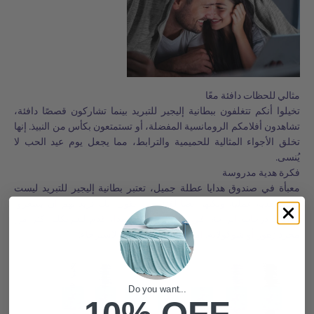
مثالي للحظات
دافئة معًا
تخيلوا أنكم تتغلفون ببطانية إليجير للتبريد بينما تشاركون قصصًا دافئة،
تشاهدون أفلامكم الرومانسية المفضلة، أو تستمتعون بكأس من النبيذ. إنها
تخلق الأجواء المثالية للحميمية والترابط، مما يجعل يوم عيد الحب لا
يُنسى.
فكرة هدية مدروسة
معبأة في صندوق هدايا عطلة جميل، تعتبر بطانية إليجير للتبريد ليست
مجرد هدية عملية ولكنها أيضًا لفتة حب تقول أنك تريد لهم أن يشعروا
بأقصى درجات الراحة. في يوم عيد الحب هذا، قدم لشريكك أكثر من
مجرد زهور أو شوكولاتة. امنحهم هدية الراحة والاسترخاء.
Do you want...