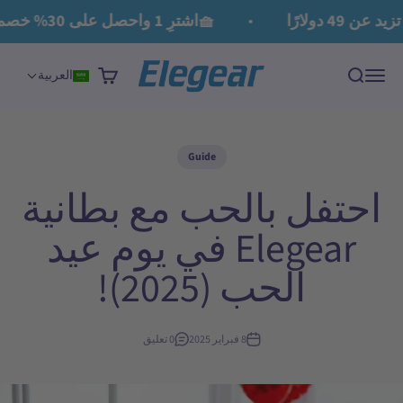
لتخطي إلى المحتوى
دولارًا
🧺اشترِ 1 واحصل على 30% خصم على الثاني، اشترِ 2 واحصل على 60% خصم على الثالث
Elegear
القائمة
بحث
عربة التسوق
العربية
Guide
احتفل بالحب مع بطانية
Elegear في يوم عيد
الحب (2025)!
8 فبراير 2025
0 تعليق