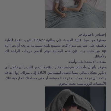
إحساس ناعم وفاخر
مصنوع من مواد عالية الجودة، فإن بطانية Elegear للتبريد ناعمة للغاية
ولطيفة على بشرتك. سواء كنت تستمتع بليلة سينمائية مريحة أو تت curl
up مع كتاب جيد، فإن هذه البطانية توفر أقصى درجات الراحة لك
ولأحبائك.
متعددة الاستخدامات وأنيقة
متوفر بألوان وأحجام متنوعة، يمكن لبطانية إليجير للتبريد أن تكمل أي
ديكور بشكل مثالي بينما تضيف لمسة من الأناقة إلى منزلك. إنها إضافة
رائعة إلى غرفة نومك، أو غرفة المعيشة، أو حتى مساحتك الخارجية لتلك
الأمسيات الرومانسية تحت النجوم.