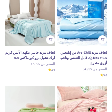
لحاف تبريد Arc-Chill من إيليجير،
لحاف تبريد جانبي بنكهة الآيس كريم
Q-Max > 0.5، قابل للتنفس وناعم،
آرك-تشيل برو كيو ماكس 0.4
أزرق متدرج
السعر بعد الخصم
السعر من
$77.99
السعر بعد الخصم
السعر من
$54.99
4.9
5.0