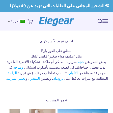
لتخطي إلى المحتوى
Rea
📢الشحن المجاني على الطلبات التي تزيد عن 49 دولارًا
th
Privac
Elegear
Polic
القائمة
بحث
عربة التسوق
العربية
استلقِ على الفور باردًا
مثل "مكيف هواء صغير" مُلقى عليك
بغض النظر عن
حجم
سريرك—ملكي أو ملكة—تشكيلة الأغطية الفاخرة
لدينا تغطي احتياجاتك. كل قطعة مصممة بأسلوب استثنائي
ومتاحة
في
مجموعة مذهلة من
الألوان
لتتناسب تمامًا مع ذوقك. عِش تجربة
الراحة
المطلقة مع ميزات تحافظ على
برودتك
، وتضمن
التنفس
، و
تحمي
بشرتك
.
4 من المنتجات