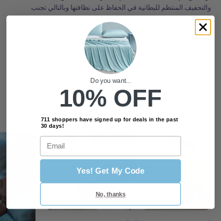
والتجفيف المنتظم للبطانية في الحفاظ على نظافتها وبالتالي تجنب
الحساسية.
قابلة للتنفس: البطانيات القطنية أرق وأكثر قابلية للتنفس مقارنة
باللحافات.
مشاركة
Do you want...
10% OFF
قراءة التالي
711 shoppers have signed up for deals in the past
30 days!
Email
Yes! Get My Code
No, thanks