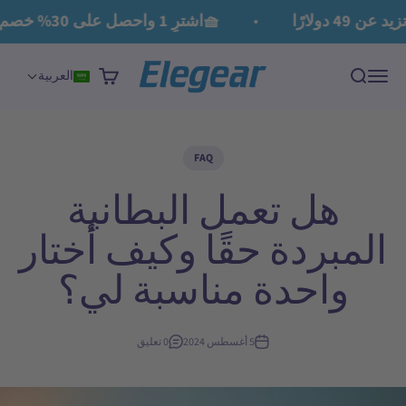
لتخطي إلى المحتوى
دولارًا
🧺اشترِ 1 واحصل على 30% خصم على الثاني، اشترِ 2 واحصل على 60% خصم على الثالث
Elegear
القائمة
بحث
عربة التسوق
العربية
FAQ
هل تعمل البطانية
المبردة حقًا وكيف أختار
واحدة مناسبة لي؟
5 أغسطس 2024
0 تعليق