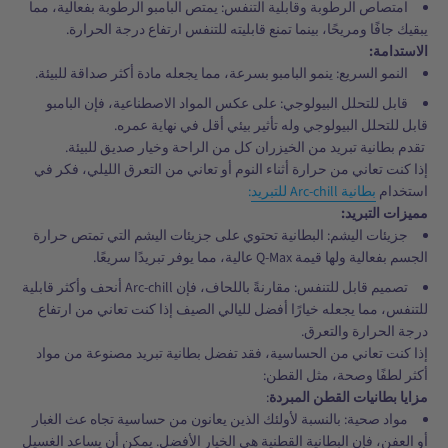
امتصاص الرطوبة وقابلية التنفس: يمتص البامبو الرطوبة بفعالية، مما
يبقيك جافًا ومريحًا، بينما تمنع قابليته للتنفس ارتفاع درجة الحرارة.
الاستدامة:
النمو السريع: ينمو البامبو بسرعة، مما يجعله مادة أكثر صداقة للبيئة.
قابل للتحلل البيولوجي: على عكس المواد الاصطناعية، فإن البامبو
قابل للتحلل البيولوجي وله تأثير بيئي أقل في نهاية عمره.
تقدم بطانية تبريد من الخيزران كل من الراحة وخيار صديق للبيئة.
إذا كنت تعاني من حرارة أثناء النوم أو تعاني من التعرق الليلي، فكر في
استخدام
بطانية Arc-chill للتبريد
:
مميزات التبريد:
جزيئات اليشم: البطانية تحتوي على جزيئات اليشم التي تمتص حرارة
الجسم بفعالية ولها قيمة Q-Max عالية، مما يوفر تبريدًا سريعًا.
تصميم قابل للتنفس: مقارنةً باللحاف، فإن Arc-chill أنحف وأكثر قابلية
للتنفس، مما يجعله خيارًا أفضل لليالي الصيف إذا كنت تعاني من ارتفاع
درجة الحرارة والتعرق.
إذا كنت تعاني من الحساسية، فقد تفضل بطانية تبريد مصنوعة من مواد
أكثر لطفًا وصحة، مثل القطن:
مزايا بطانيات القطن المبردة
:
مواد صحية: بالنسبة لأولئك الذين يعانون من حساسية تجاه عث الغبار
أو العفن، فإن البطانية القطنية هي الخيار الأفضل. يمكن أن يساعد الغسيل