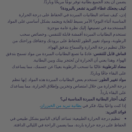
يضمن أن يجد الجميع بطانية توفر نومًا مريحًا وباردًا.
كيف يجعلك غطاء التبريد تشعر بالبرودة؟
إذن، كيف تساعد البطانيات المبردة في الحفاظ على درجة الحرارة
المناسبة أثناء النوم؟ الأمر بسيط للغاية ويعتمد بشكل أساسي على المواد
المستخدمة في تصنيعها. إليك نظرة عامة موجزة:
تستخدم البطانيات المبردة أقمشة قابلة للتنفس، وخصائص سحب
الرطوبة، ومواد تغيير الطور للحفاظ على برودتك وجفافك وراحتك من
خلال تنظيم درجة الحرارة والسماح بتدفق الهواء.
قماش قابل للتنفس
: عادةً ما تصنع البطانيات المبردة من مواد تسمح بتدفق
الهواء. وهذا يعني أن الحرارة لن تُحتجز بينك وبين البطانية.
مضاد للرطوبة
: غالبًا ما تسحب الرطوبة بعيدًا عن جسمك، مما يساعدك
على البقاء جافًا وباردًا.
مواد تغيير الطور
: تستخدم بعض البطانيات المبردة هذه المواد. إنها تنظم
درجة الحرارة من خلال امتصاص وتخزين وإطلاق الحرارة، مما يساعدك
على البقاء بارداً.
كيف أختار البطانية المبردة المناسبة لي؟
إذا كنت واعيًا بيئيًا، فكر في
بطانية تبريد من الخيزران
.
فوائد التبريد
:
تنظيم درجة الحرارة الطبيعية: تساعد ألياف البامبو بشكل طبيعي في
الحفاظ على درجة حرارة باردة، مما يضمن الراحة في الليالي الدافئة.