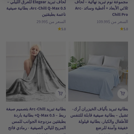
مجموعة نوم تبريد نهائية – لحاف
لحاف تبريد Elegear للعرق الليلي –
ثلاثي الأبعاد + أغطية وسائد Arc-
Arc-Chill Q-Max 0.5، بطانية صيفية
Chill Pro
ناعمة بطبقتين
السعر بعد الخصم
السعر بعد الخصم
السعر من
$109.99
السعر من
$29.99
5.0
5.0
بطانية تبريد بألياف الخيزران آرك-
بطانية تبريد Arc-Chill بتصميم صبغة
تشيل – بطانية صيفية قابلة للتنفس
ربط – Q-Max 0.5+ بطانية باردة
للأطفال والكبار، بطانية قيلولة
بطبقتين مزدوجة الجوانب للمس
خفيفة وآمنة للرضع
المريح لليالي الصيفية - رمادي فاتح