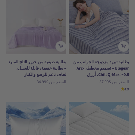
بطانية تبريد مزدوجة الجوانب من
بطانية صيفية من حرير الثلج المبرد
Elegear – تصميم مخطط، Arc-
– بطانية خفيفة، قابلة للغسل،
Chill Q-Max > 0.5، أزرق
لحاف ناعم للرضع والكبار
السعر بعد الخصم
السعر بعد الخصم
السعر من
$37.99
السعر من
$34.99
4.9