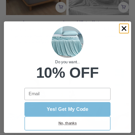
لحاف تبريد Elegear للعرق الليلي –
طقم شرشف مشدود – طقم سرير
Arc-Chill Q-Max 0.5، بطانية صيفية
3 قطع مع شرشف مشدود واحد و2
ناعمة بطبقتين
أغطية وسائد، نسيج تويل، ناعم
ومتين، ألوان وأحجام متعددة
السعر بعد الخصم
السعر من
$29.99
السعر بعد الخصم
السعر من
$28.99
5.0
4.9
Do you want...
10% OFF
Email
Yes! Get My Code
No, thanks