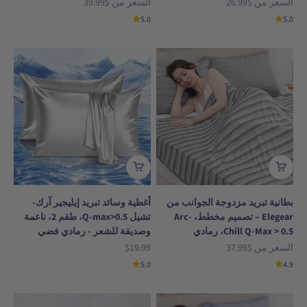
السعر بعد الخصم
السعر بعد الخصم
السعر من
$26.99
السعر من
$39.99
5.0
5.0
بطانية تبريد مزدوجة الجوانب من
أغطية وسائد تبريد إيليجير آرك-
Elegear – تصميم مخطط، Arc-
تشيل Q-max>0.5، طقم 2، ناعمة
Chill Q-Max > 0.5، رمادي
وصديقة للشعر - رمادي فضي
السعر بعد الخصم
السعر بعد الخصم
السعر من
$37.99
$19.99
5.0
4.9