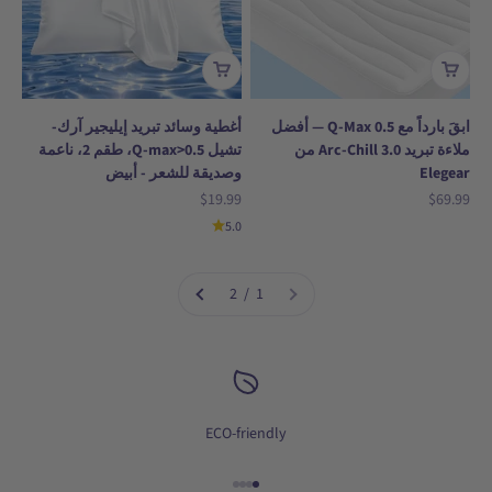
ابقَ بارداً مع Q-Max 0.5 — أفضل
أغطية وسائد تبريد إيليجير آرك-
ملاءة تبريد Arc-Chill 3.0 من
تشيل Q-max>0.5، طقم 2، ناعمة
Elegear
وصديقة للشعر - أبيض
السعر بعد الخصم
السعر بعد الخصم
$19.99
$69.99
5.0
1 / 2
ECO-friendly