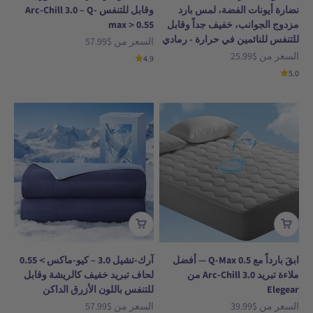
نضارة أيونات الفضة، لمس بارد
وقابل للتنفس Arc-Chill 3.0 – Q-
مزدوج الجوانب، خفيف جداً وقابل
max＞0.55
للتنفس للنائمين في حرارة - رمادي
السعر بعد الخصم
السعر من
$57.99
السعر بعد الخصم
السعر من
$25.99
4.9
5.0
ابقَ بارداً مع Q-Max 0.5 — أفضل
آرك-تشيل 3.0 – كيو-ماكس＞0.55
ملاءة تبريد Arc-Chill 3.0 من
لحاف تبريد خفيف كالريشة وقابل
Elegear
للتنفس باللون الأزرق الداكن
السعر بعد الخصم
السعر بعد الخصم
السعر من
$39.99
السعر من
$57.99