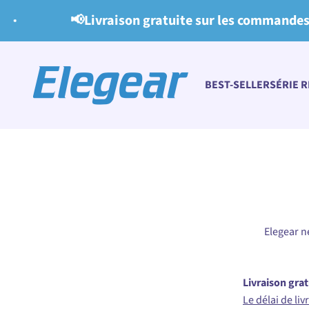
Passer au contenu
📢Livraison gratuite sur les commandes de p
Elegear
BEST-SELLER
SÉRIE 
Elegear ne
Livraison gra
Le délai de li