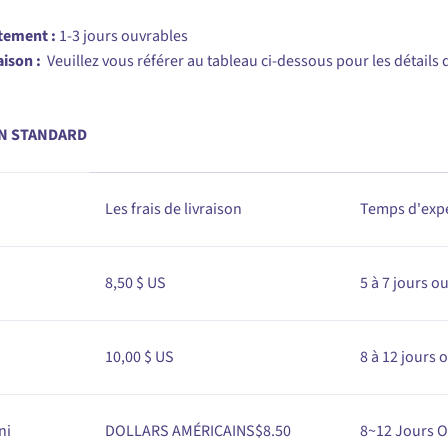
tement :
1-3 jours ouvrables
aison :
Veuillez vous référer au tableau ci-dessous pour les détails 
N STANDARD
Les frais de livraison
Temps d'exp
8,50 $ US
5 à 7 jours o
10,00 $ US
8 à 12 jours 
ni
DOLLARS AMÉRICAINS$
8
.50
8
~12
Jours O