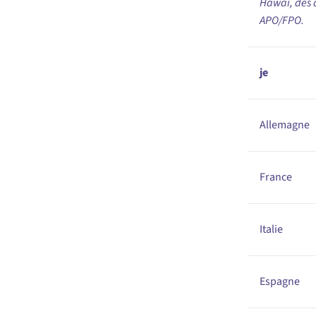
Hawaï, des a
APO/FPO.
je
Allemagne
France
Italie
Espagne