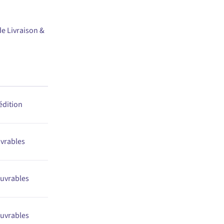
de Livraison &
édition
uvrables
ouvrables
uvrables