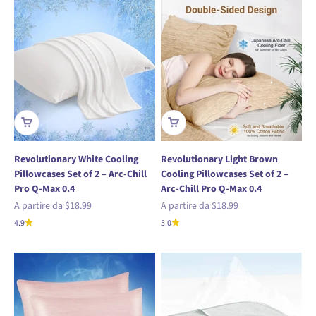
Revolutionary White Cooling
Revolutionary Light Brown
Pillowcases Set of 2 – Arc-Chill
Cooling Pillowcases Set of 2 –
Pro Q-Max 0.4
Arc-Chill Pro Q-Max 0.4
Prezzo scontato
Prezzo scontato
A partire da
$18.99
A partire da
$18.99
4.9
5.0