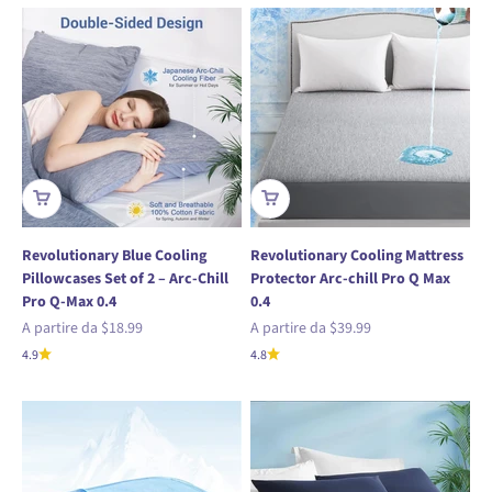
Revolutionary Blue Cooling
Revolutionary Cooling Mattress
Pillowcases Set of 2 – Arc-Chill
Protector Arc-chill Pro Q Max
Pro Q-Max 0.4
0.4
Prezzo scontato
Prezzo scontato
A partire da
$18.99
A partire da
$39.99
4.9
4.8