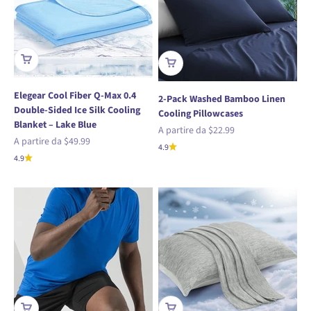
Elegear Cool Fiber Q-Max 0.4
2-Pack Washed Bamboo Linen
Double-Sided Ice Silk Cooling
Cooling Pillowcases
Blanket – Lake Blue
Prezzo scontato
A partire da
$22.99
Prezzo scontato
A partire da
$49.99
4.9
4.9