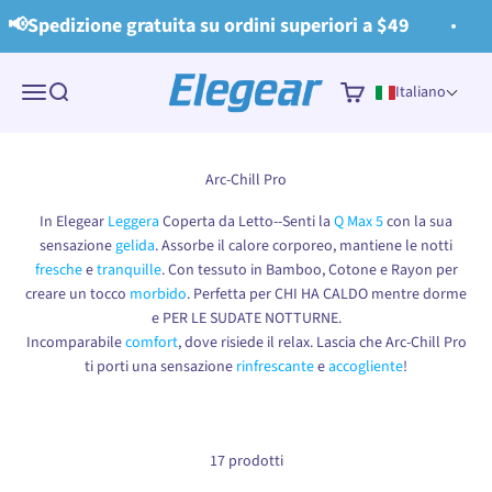
Vai al contenuto
Read
Spedizione gratuita su ordini superiori a $49

the
Privacy
Elegear
Policy
Menù
Cerca
Carrello
Italiano
In Elegear
Leggera
Coperta da Letto--Senti la
Q Max 5
con la sua
sensazione
gelida
. Assorbe il calore corporeo, mantiene le notti
fresche
e
tranquille
. Con tessuto in Bamboo, Cotone e Rayon per
creare un tocco
morbido
. Perfetta per CHI HA CALDO mentre dorme
e PER LE SUDATE NOTTURNE.
Incomparabile
comfort
, dove risiede il relax. Lascia che Arc-Chill Pro
ti porti una sensazione
rinfrescante
e
accogliente
!
17 prodotti