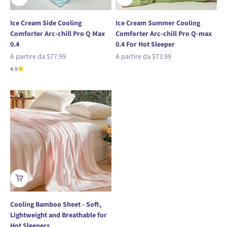
Ice Cream Side Cooling
Ice Cream Summer Cooling
Comforter Arc-chill Pro Q Max
Comforter Arc-chill Pro Q-max
0.4
0.4 For Hot Sleeper
Prezzo scontato
Prezzo scontato
A partire da
$77.99
A partire da
$73.99
4.9
Cooling Bamboo Sheet - Soft,
Lightweight and Breathable for
Hot Sleepers