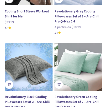
Cooling Short Sleeve Workout
Revolutionary Gray Cooling
Shirt for Men
Pillowcases Set of 2 – Arc-Chill
Pro Q-Max 0.4
Prezzo scontato
$23.99
Prezzo scontato
A partire da
$18.99
4.9
5.0
Revolutionary Black Cooling
Revolutionary Green Cooling
Pillowcases Set of 2 – Arc-Chill
Pillowcases Set of 2 – Arc-Chill
Pro Q-Max 0.4
Pro Q-Max 0.4