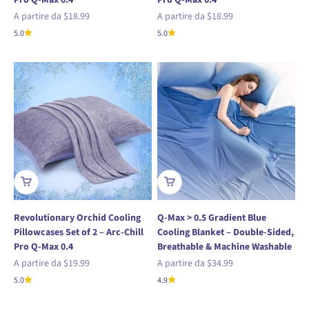
Prezzo scontato
Prezzo scontato
A partire da
$18.99
A partire da
$18.99
5.0
5.0
Revolutionary Orchid Cooling
Q-Max > 0.5 Gradient Blue
Pillowcases Set of 2 – Arc-Chill
Cooling Blanket – Double-Sided,
Pro Q-Max 0.4
Breathable & Machine Washable
Prezzo scontato
Prezzo scontato
A partire da
$19.99
A partire da
$34.99
5.0
4.9