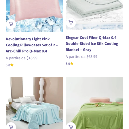
Elegear Cool Fiber Q-Max 0.4
Revolutionary Light Pink
Double-Sided Ice Silk Cooling
Cooling Pillowcases Set of 2 –
Blanket – Gray
Arc-Chill Pro Q-Max 0.4
Prezzo scontato
A partire da
$63.99
Prezzo scontato
A partire da
$18.99
5.0
5.0