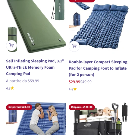
Self Inflating Sleeping Pad, 3.1"
Double-layer Compact Sleeping
Ultra-Thick Memory Foam
Pad for Camping Foot to Inflate
Camping Pad
(for 2 person)
Prezzo scontato
A partire da
$59.99
Prezzo scontato
Prezzo
$29.99
$49.99
4.8
4.8
Risparmia
$20.00
Risparmia
$30.00