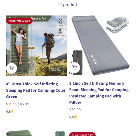
11 prodotti
Risparmia
$16.00
3.1Inch Self Inflating Memory
4" Ultra-Thick Self Inflating
Foam Sleeping Pad for Camping,
Sleeping Pad for Camping-Color
Insulated Camping Pad with
Green
Pillow
Prezzo scontato
Prezzo
$29.99
$45.99
Prezzo scontato
$59.99
4.9
5.0
Risparmia
$20.00