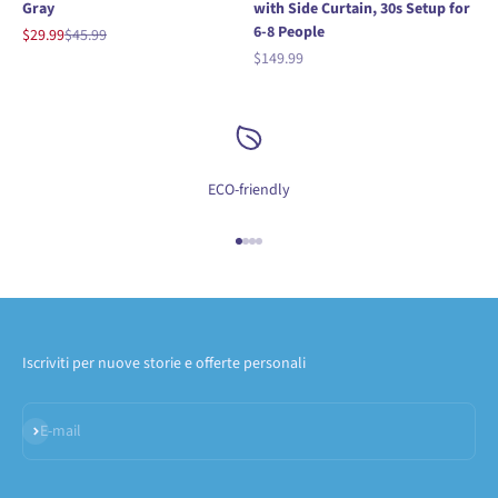
Gray
with Side Curtain, 30s Setup for
6-8 People
Prezzo scontato
Prezzo
$29.99
$45.99
Prezzo scontato
$149.99
ECO-friendly
Vai all'articolo 1
Vai all'articolo 2
Vai all'articolo 3
Vai all'articolo 4
Iscriviti per nuove storie e offerte personali
Iscriviti alla newsletter
E-mail