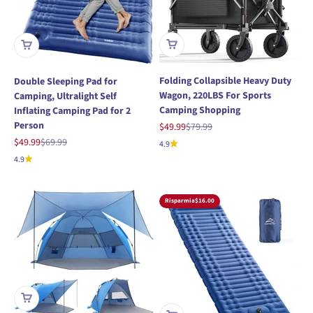
Folding Collapsible Heavy Duty
Double Sleeping Pad for
Wagon, 220LBS For Sports
Camping, Ultralight Self
Camping Shopping
Inflating Camping Pad for 2
Person
Prezzo scontato
Prezzo
$49.99
$79.99
Prezzo scontato
Prezzo
$49.99
$69.99
4.9
4.9
Risparmia
$16.00