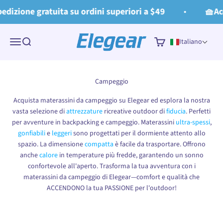
Vai al contenuto
Read
dizione gratuita su ordini superiori a $49
🧺Acqu
the
Privacy
Elegear
Policy
Menù
Cerca
Carrello
Italiano
Acquista materassini da campeggio su Elegear ed esplora la nostra
vasta selezione di
attrezzature
ricreative outdoor di
fiducia
. Perfetti
per avventure in backpacking e campeggio. Materassini
ultra-spessi
,
gonfiabili
e
leggeri
sono progettati per il dormiente attento allo
spazio. La dimensione
compatta
è facile da trasportare. Offrono
anche
calore
in temperature più fredde, garantendo un sonno
confortevole all'aperto. Trasforma la tua avventura con i
materassini da campeggio di Elegear—comfort e qualità che
ACCENDONO la tua PASSIONE per l'outdoor!