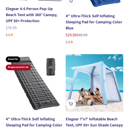
Elegear 4-6 Person Pop-Up
Beach Tent with 360° Canopy,
4" Ultra-Thick Self Inflating
UPF 50+ Protection
Sleeping Pad for Camping-Color
Prezzo scontato
$76.99
Blue
Prezzo scontato
Prezzo
$29.99
$45.99
5.0
5.0
Esaurito
Risparmia
$16.00
4" Ultra-Thick Self Inflating
Elegear 7'x7' Inflatable Beach
Sleeping Pad for Camping-Color
Tent, UPF 50+ Sun Shade Canopy