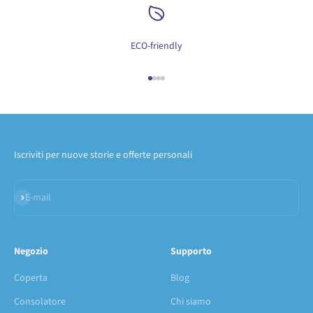
ECO-friendly
Vai all'articolo 1
Vai all'articolo 2
Vai all'articolo 3
Vai all'articolo 4
Iscriviti per nuove storie e offerte personali
Iscriviti alla newsletter
E-mail
Negozio
Supporto
Coperta
Blog
Consolatore
Chi siamo