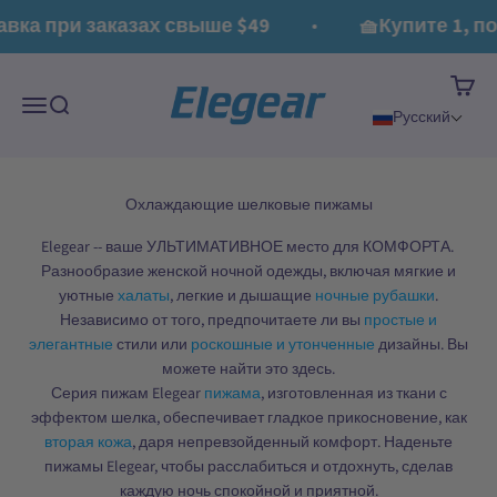
Перейти к контенту
Read
вка при заказах свыше $49
🧺Купите 1, по
the
Privacy
Корзи
Policy
Elegear
Меню
Поиск
Русский
Elegear -- ваше УЛЬТИМАТИВНОЕ место для КОМФОРТА.
Разнообразие женской ночной одежды, включая мягкие и
уютные
халаты
, легкие и дышащие
ночные рубашки
.
Независимо от того, предпочитаете ли вы
простые и
элегантные
стили или
роскошные и утонченные
дизайны. Вы
можете найти это здесь.
Серия пижам Elegear
пижама
, изготовленная из ткани с
эффектом шелка, обеспечивает гладкое прикосновение, как
вторая кожа
, даря непревзойденный комфорт. Наденьте
пижамы Elegear, чтобы расслабиться и отдохнуть, сделав
каждую ночь спокойной и приятной.